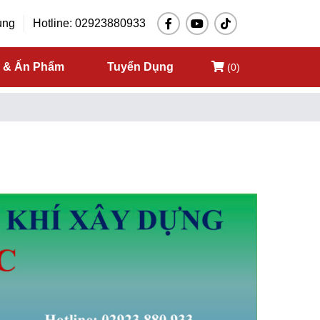
ụng
Hotline: 02923880933
c & Ấn Phẩm
Tuyển Dụng
(0)