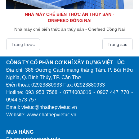
NHÀ MÁY CHẾ BIẾN THỨC ĂN THỦY SẢN -
ONEFEED ĐỒNG NAI
Nhà máy chế biến thức ăn thủy sản - Onefeed Đồng Nai
Trang trước
Trang sau
CÔNG TY CỔ PHẦN CƠ KHÍ XÂY DỰNG VIỆT - ÚC
Địa chỉ: 386 Đường Cách mạng tháng Tám, P. Bùi Hữu
Nghĩa, Q. Bình Thủy, TP. Cần Thơ
Điện thoại: 02923880933 Fax: 02923880933
Hotline: 093 953 7568 - 0774003016 - 0907 447 770 -
0944 573 757
Email: vietuc@nhathepvietuc.vn
Website: www.nhathepvietuc.vn
MUA HÀNG