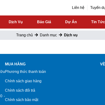
Liên hệ
Tuyển d
Dịch Vụ
Báo Giá
Dự Án
Tin Tứ
Trang chủ
Danh mục
Dịch vụ
MUA HÀNG
VỀ
Hữu
Phương thức thanh toán
Chính sách giao hàng
Chính sách đổi trả
0 -
Chính sách bảo mật