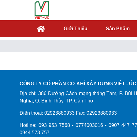
Giới Thiệu
Sản Phẩm
CÔNG TY CỔ PHẦN CƠ KHÍ XÂY DỰNG VIỆT - ÚC
Địa chỉ: 386 Đường Cách mạng tháng Tám, P. Bùi 
Nghĩa, Q. Bình Thủy, TP. Cần Thơ
Điện thoại: 02923880933 Fax: 02923880933
Hotline: 093 953 7568 - 0774003016 - 0907 447 77
0944 573 757