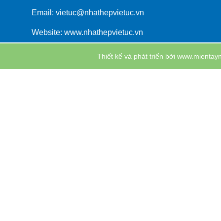
Email: vietuc@nhathepvietuc.vn
Website: www.nhathepvietuc.vn
Thiết kế và phát triển bởi
www.mientayn