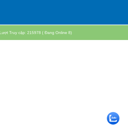
. Lượt Truy cập: 215978
( Đang Online 8)