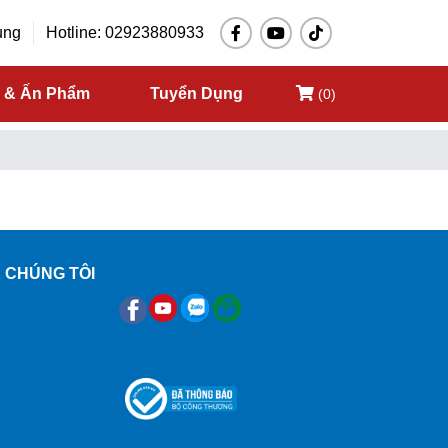
ụng
Hotline: 02923880933
c & Ấn Phẩm
Tuyển Dụng
(0)
 CHÚNG TÔI