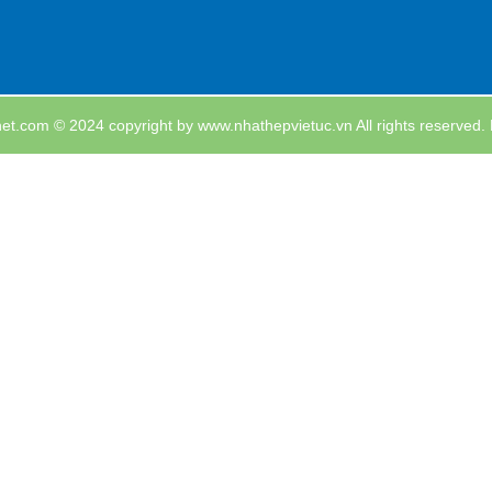
et.com
© 2024 copyright by www.nhathepvietuc.vn All rights reserved