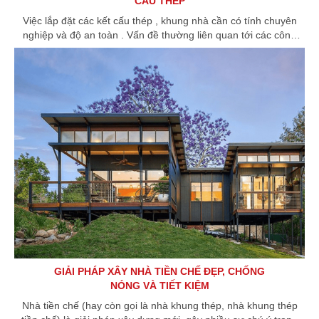
CẤU THÉP
Việc lắp đặt các kết cấu thép , khung nhà cần có tính chuyên
nghiệp và độ an toàn . Vấn đề thường liên quan tới các công
việc trên cao cũng như dễ dẫn đến tai nạn ngã cao.
GIẢI PHÁP XÂY NHÀ TIỀN CHẾ ĐẸP, CHỐNG
NÓNG VÀ TIẾT KIỆM
Nhà tiền chế (hay còn gọi là nhà khung thép, nhà khung thép