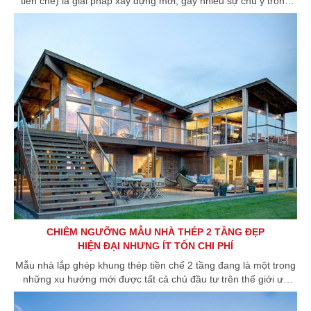
tiền chế) là giải pháp xây dựng mới, gây nhiều sự chú ý trong
ngành xây dựng trong những năm gần đây.
CHIÊM NGƯỠNG MẪU NHÀ THÉP 2 TẦNG ĐẸP
HIỆN ĐẠI NHƯNG ÍT TỐN CHI PHÍ
Mẫu nhà lắp ghép khung thép tiền chế 2 tầng đang là một trong
những xu hướng mới được tất cả chủ đầu tư trên thế giới ưa
chuộng vì tối ưu được mọi mặt của công trình.