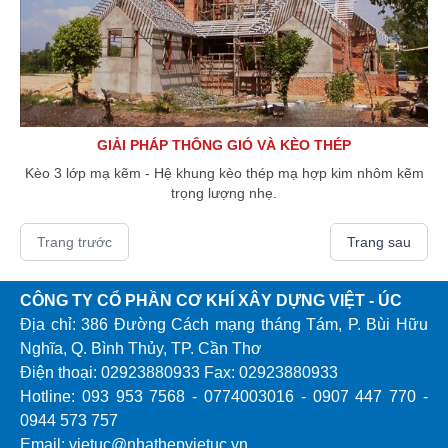
GIẢI PHÁP THÔNG GIÓ VÀ KÈO THÉP
Kèo 3 lớp mạ kẽm - Hệ khung kèo thép mạ hợp kim nhôm kẽm
trọng lượng nhẹ.
Trang trước
Trang sau
CÔNG TY CỔ PHẦN CƠ KHÍ XÂY DỰNG VIỆT - ÚC
Địa chỉ: 386 Đường Cách mạng tháng Tám, P. Bùi Hữu
Nghĩa, Q. Bình Thủy, TP. Cần Thơ
Điện thoại: 02923880933 Fax: 02923880933
Hotline: 093 953 7568 - 0774003016 - 0907 447 770 -
0944 573 757
Email: vietuc@nhathepvietuc.vn