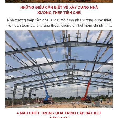
NHỮNG ĐIỀU CẦN BIẾT VỀ XÂY DỰNG NHÀ
XƯỞNG THÉP TIỀN CHẾ
Nhà xưởng thép tiền chế là loại mô hình nhà xưởng được thiết
kế hoàn toàn bằng khung thép. Không chỉ tiết kiệm chi phí mà
thời gian thi công cũng nhanh chóng hơn. Hãy tìm hiểu ngay
những loại hình nhà xưởng thép tiền chế tại đây.
4 MẤU CHỐT TRONG QUÁ TRÌNH LẮP ĐẶT KẾT