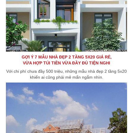
GỢI Ý 7 MẪU NHÀ ĐẸP 2 TẦNG 5X20 GIÁ RẺ,
VỪA HỢP TÚI TIỀN VỪA ĐẦY ĐỦ TIỆN NGHI
Với chi phí chưa đầy 500 triệu, những mẫu nhà đẹp 2 tầng 5x20
khiến ai cũng phải mê mẩn ngắm nhìn.