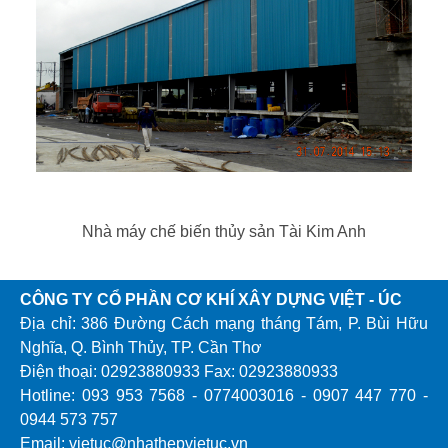
Nhà máy chế biến thủy sản Tài Kim Anh
CÔNG TY CỔ PHẦN CƠ KHÍ XÂY DỰNG VIỆT - ÚC
Địa chỉ: 386 Đường Cách mạng tháng Tám, P. Bùi Hữu
Nghĩa, Q. Bình Thủy, TP. Cần Thơ
Điện thoại: 02923880933 Fax: 02923880933
Hotline: 093 953 7568 - 0774003016 - 0907 447 770 -
0944 573 757
Email: vietuc@nhathepvietuc.vn