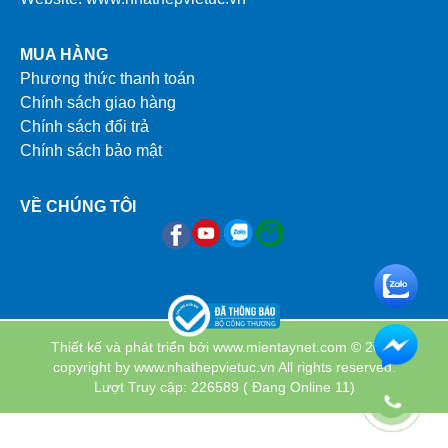
MUA HÀNG
Phương thức thanh toán
Chính sách giao hàng
Chính sách đổi trả
Chính sách bảo mật
VỀ CHÚNG TÔI
Thiết kế và phát triển bởi
www.mientaynet.com
© 2024
copyright by www.nhathepvietuc.vn All rights reserved.
Lượt Truy cập: 226589
( Đang Online 11)