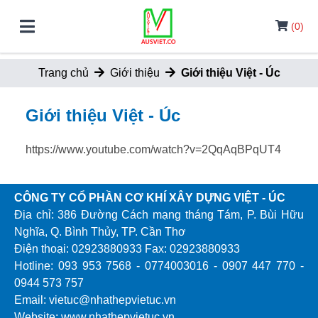
(0)
Trang chủ
Giới thiệu
Giới thiệu Việt - Úc
Giới thiệu Việt - Úc
https://www.youtube.com/watch?v=2QqAqBPqUT4
CÔNG TY CỔ PHẦN CƠ KHÍ XÂY DỰNG VIỆT - ÚC
Địa chỉ: 386 Đường Cách mạng tháng Tám, P. Bùi Hữu
Nghĩa, Q. Bình Thủy, TP. Cần Thơ
Điện thoại: 02923880933 Fax: 02923880933
Hotline: 093 953 7568 - 0774003016 - 0907 447 770 -
0944 573 757
Email: vietuc@nhathepvietuc.vn
Website: www.nhathepvietuc.vn