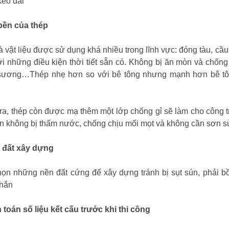
éo dài
bền của thép
à vật liệu được sử dụng khá nhiều trong lĩnh vực: đóng tàu, cầ
i những điều kiện thời tiết sẵn có. Không bị ăn mòn và chống
sương…Thép nhẹ hơn so với bê tông nhưng mạnh hơn bê tông
ra, thép còn được mạ thêm một lớp chống gỉ sẽ làm cho công t
n không bị thấm nước, chống chịu mối mọt và không cần sơn sửa
n đất xây dựng
ọn những nền đất cứng để xây dựng tránh bị sụt sún, phải 
chắn
h toán số liệu kết cấu trước khi thi công